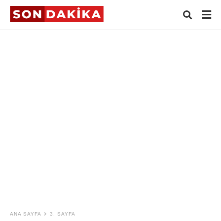
Typ
your
sear
quer
and
hit
ente
ANA SAYFA
3. SAYFA