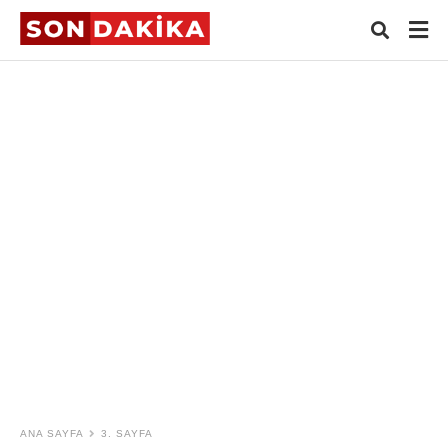
Typ
your
sear
quer
and
hit
ente
ANA SAYFA
3. SAYFA