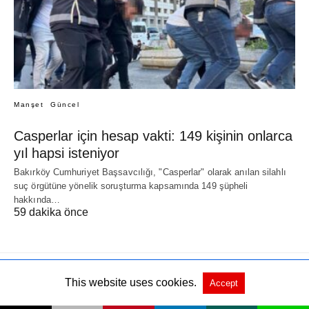
Manşet
Güncel
Casperlar için hesap vakti: 149 kişinin onlarca
yıl hapsi isteniyor
Bakırköy Cumhuriyet Başsavcılığı, "Casperlar" olarak anılan silahlı
suç örgütüne yönelik soruşturma kapsamında 149 şüpheli
hakkında…
59 dakika önce
This website uses cookies.
Accept
All Rights Reserved
Orjinali göster