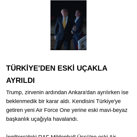
TÜRKİYE'DEN ESKİ UÇAKLA
AYRILDI
Trump, zirvenin ardından Ankara'dan ayrılırken ise
beklenmedik bir karar aldı. Kendisini Türkiye'ye
getiren yeni Air Force One yerine eski mavi-beyaz
başkanlık uçağıyla havalandı.
İngiltere'deki RAF Mildenhall Üssü'ne eski Air