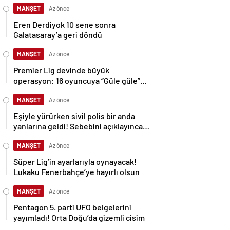
MANŞET
Az önce
Eren Derdiyok 10 sene sonra
Galatasaray’a geri döndü
MANŞET
Az önce
Premier Lig devinde büyük
operasyon: 16 oyuncuya “Güle güle”
dediler
MANŞET
Az önce
Eşiyle yürürken sivil polis bir anda
yanlarına geldi! Sebebini açıklayınca
şaşırdılar
MANŞET
Az önce
Süper Lig’in ayarlarıyla oynayacak!
Lukaku Fenerbahçe’ye hayırlı olsun
MANŞET
Az önce
Pentagon 5. parti UFO belgelerini
yayımladı! Orta Doğu’da gizemli cisim