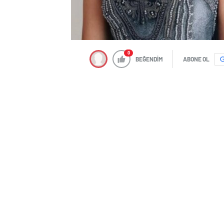
0
BEĞENDİM
ABONE OL