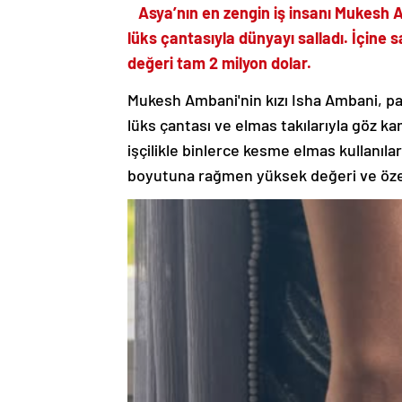
Asya’nın en zengin iş insanı Mukesh Am
lüks çantasıyla dünyayı salladı. İçine 
değeri tam 2 milyon dolar.
Mukesh Ambani'nin kızı Isha Ambani, paz
lüks çantası ve elmas takılarıyla göz ka
işçilikle binlerce kesme elmas kullanılar
boyutuna rağmen yüksek değeri ve özel