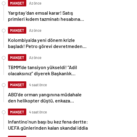
MANŞET
Az önce
Yargıtay’dan emsal karar! Satış
primleri kıdem tazminatı hesabına
dahil edilecek
MANŞET
Az önce
Kolombiya’da yeni dönem krizle
başladı! Petro görevi devretmeden
sarayı terk etti
MANŞET
Az önce
TBMM’de tansiyon yükseldi! “Adil
olacaksınız” diyerek Başkanlık
Divanı’na yürüdü
MANŞET
4 saat önce
ABD’de orman yangınına müdahale
den helikopter düştü, enkaza
ulaşılamıyor
MANŞET
4 saat önce
Infantino’nun başı bu kez fena dertte:
UEFA günlerinden kalan skandal iddia