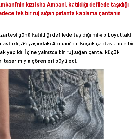
bani’nin kızı Isha Ambani, katıldığı defilede taşıdığı
sadece tek bir ruj sığan pırlanta kaplama çantanın
artesi günü katıldığı defilede taşıdığı mikro boyuttaki
maştırdı. 34 yaşındaki Ambani’nin küçük çantası, ince bir
ak yapıldı. İçine yalnızca bir ruj sığan çanta, küçük
 tasarımıyla görenleri büyüledi.