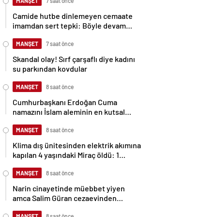
MANŞET
7 saat önce
Camide hutbe dinlemeyen cemaate
imamdan sert tepki: Böyle devam
ederseniz ineceğim
MANŞET
7 saat önce
Skandal olay! Sırf çarşaflı diye kadını
su parkından kovdular
MANŞET
8 saat önce
Cumhurbaşkanı Erdoğan Cuma
namazını İslam aleminin en kutsal
mabedinde kıldı
MANŞET
8 saat önce
Klima dış ünitesinden elektrik akımına
kapılan 4 yaşındaki Miraç öldü: 1
tutuklama
MANŞET
8 saat önce
Narin cinayetinde müebbet yiyen
amca Salim Güran cezaevinden
mektup yazdı: Biz masumuz, katil
MANŞET
8 saat önce