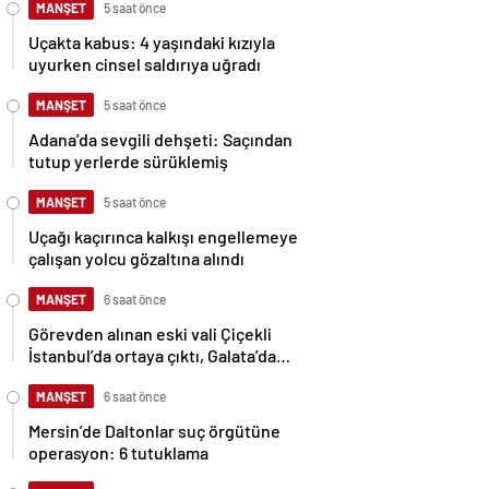
MANŞET
5 saat önce
Uçakta kabus: 4 yaşındaki kızıyla
uyurken cinsel saldırıya uğradı
MANŞET
5 saat önce
Adana’da sevgili dehşeti: Saçından
tutup yerlerde sürüklemiş
MANŞET
5 saat önce
Uçağı kaçırınca kalkışı engellemeye
çalışan yolcu gözaltına alındı
MANŞET
6 saat önce
Görevden alınan eski vali Çiçekli
İstanbul’da ortaya çıktı, Galata’da
pedal çevirdi
MANŞET
6 saat önce
Mersin’de Daltonlar suç örgütüne
operasyon: 6 tutuklama