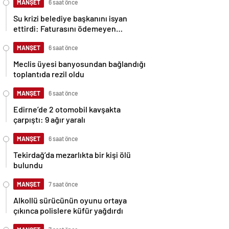
MANŞET
6 saat önce
Su krizi belediye başkanını isyan
ettirdi: Faturasını ödemeyen
vatandaşlara böyle seslendi
MANŞET
6 saat önce
Meclis üyesi banyosundan bağlandığı
toplantıda rezil oldu
MANŞET
6 saat önce
Edirne’de 2 otomobil kavşakta
çarpıştı: 9 ağır yaralı
MANŞET
6 saat önce
Tekirdağ’da mezarlıkta bir kişi ölü
bulundu
MANŞET
7 saat önce
Alkollü sürücünün oyunu ortaya
çıkınca polislere küfür yağdırdı