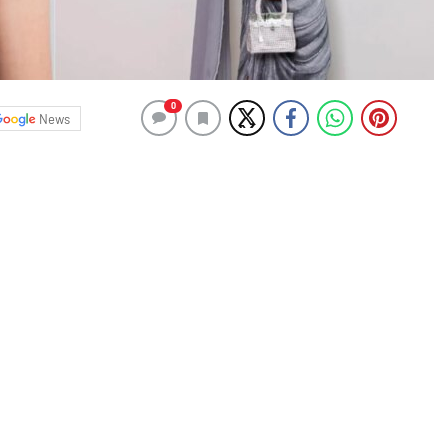
0
News