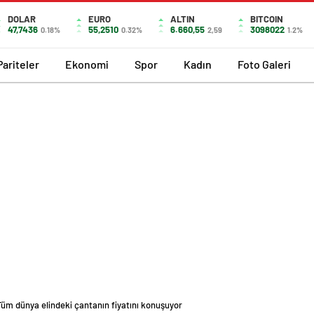
DOLAR
EURO
ALTIN
BITCOIN
47,7436
55,2510
6.660,55
3098022
0.18%
0.32%
2,59
1.2%
Pariteler
Ekonomi
Spor
Kadın
Foto Galeri
Tüm dünya elindeki çantanın fiyatını konuşuyor