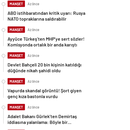
MANŞET
Az önce
ABD istihbaratından kritik uyarı: Rusya
NATO topraklarına saldırabilir
MANŞET
Az önce
Ayyüce Türkeş’ten MHP’ye sert sözler!
Komisyonda ortalık bir anda karıştı
MANŞET
Az önce
Devlet Bahçeli 20 bin kişinin katıldığı
düğünde nikah şahidi oldu
MANŞET
Az önce
Vapurda skandal görüntü! Şort giyen
genç kıza bastonla vurdu
MANŞET
Az önce
Adalet Bakanı Gürlek’ten Demirtaş
iddiasına yalanlama: Böyle bir
açıklama yapmadım