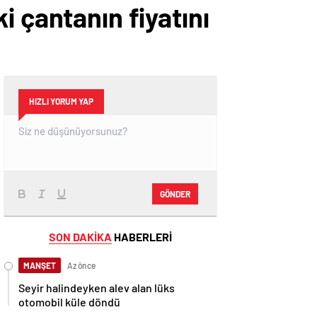
i çantanın fiyatını
HIZLI YORUM YAP
GÖNDER
SON DAKİKA
HABERLERİ
MANŞET
Az önce
Seyir halindeyken alev alan lüks
otomobil küle döndü