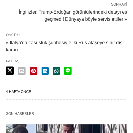
SONRAKI
İngilizler, Trump-Erdoğan görüntülerindeki detayı es
geçmedi! Dünyaya böyle servis ettiler »
ÖNCEKI
« İtalya'da casusluk şüphesiyle iki Rus ataşeye sınır dışı
kararı
PAYLAŞ
4 HAFTA ÖNCE
SON HABERLER