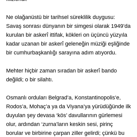
Ne olağanüstü bir tarihsel süreklilik duygusu:
Savaş sonrası dünyanın bir simgesi olarak 1949’da
kurulan bir askerî ittifak, kökleri on üçüncü yüzyıla
kadar uzanan bir askerî geleneğin müziği eşliğinde
bir cumhurbaşkanlığı sarayına adım atıyordu.
Mehter hiçbir zaman sıradan bir askerî bando
değildi; o bir silahtı.
Osmanlı orduları Belgrad’a, Konstantinopolis’e,
Rodos’a, Mohaç’a ya da Viyana’ya yürüdüğünde ilk
duyulan şey devasa ‘kös’ davullarının gürlemesi
olur, ardından ‘zurna’ların keskin sesi, pirinç
borular ve birbirine çarpan ziller gelirdi; çünkü bu