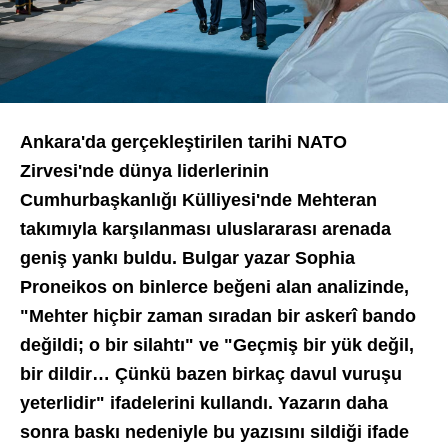
Ankara'da gerçekleştirilen tarihi NATO
Zirvesi'nde dünya liderlerinin
Cumhurbaşkanlığı Külliyesi'nde Mehteran
takımıyla karşılanması uluslararası arenada
geniş yankı buldu. Bulgar yazar Sophia
Proneikos on binlerce beğeni alan analizinde,
"Mehter hiçbir zaman sıradan bir askerî bando
değildi; o bir silahtı" ve "Geçmiş bir yük değil,
bir dildir… Çünkü bazen birkaç davul vuruşu
yeterlidir" ifadelerini kullandı. Yazarın daha
sonra baskı nedeniyle bu yazısını sildiği ifade