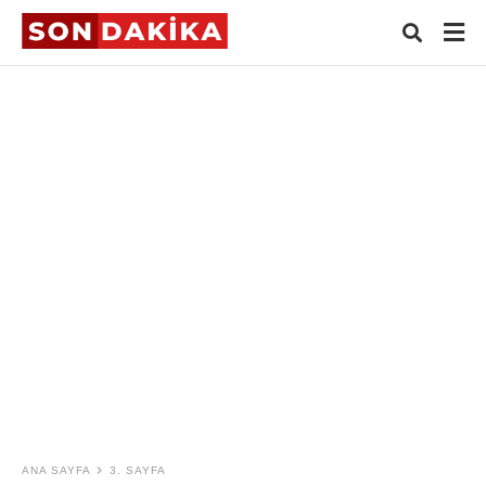
Typ
your
sear
quer
and
hit
ente
ANA SAYFA
3. SAYFA