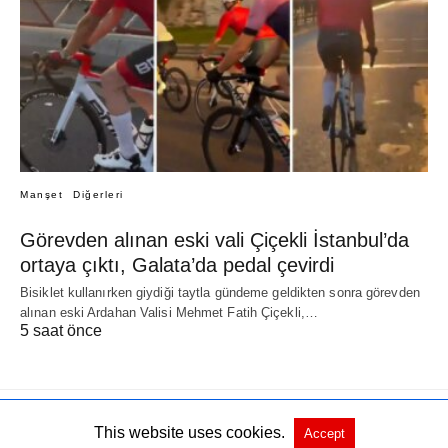
Manşet
Diğerleri
Görevden alınan eski vali Çiçekli İstanbul’da
ortaya çıktı, Galata’da pedal çevirdi
Bisiklet kullanırken giydiği taytla gündeme geldikten sonra görevden
alınan eski Ardahan Valisi Mehmet Fatih Çiçekli,…
5 saat önce
This website uses cookies.
Accept
All Rights Reserved
Orjinali göster