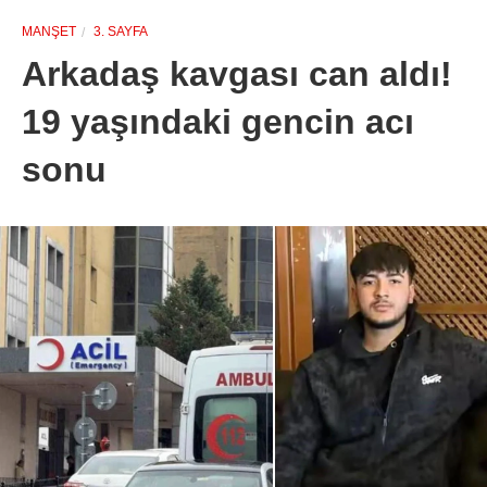
MANŞET
3. SAYFA
Arkadaş kavgası can aldı!
19 yaşındaki gencin acı
sonu